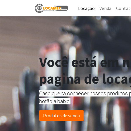
Locação​
Venda
Contat
Você está em 
pagina de loca
Caso queira conhecer noss​os produtos p
botão a baixo.
Produtos de venda