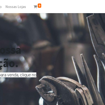
0
o
Nossas Lojas
nossa
ção.
ara venda, clique no