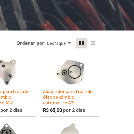
Destaque
Ordenar por:
 para troca de
Adaptador para troca de
câmbio
óleo de câmbio
co A22
automático A23
por 2 dias
R$
65,00
por 2 dias