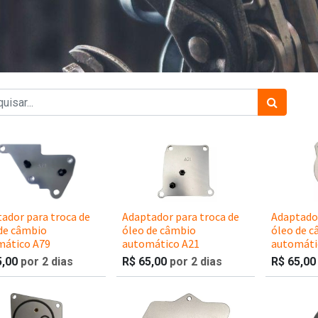
ador para troca de
Adaptador para troca de
Adaptador
de câmbio
óleo de câmbio
óleo de 
mático A79
automático A21
automáti
5,00
por 2 dias
R$
65,00
por 2 dias
R$
65,00