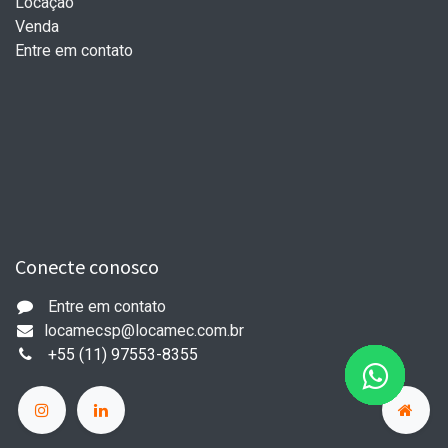
Locação
Venda
Entre em contato
Conecte conosco
Entre em con​tato
​locamecsp@locamec.com.br
+55 (11) 97553-8355